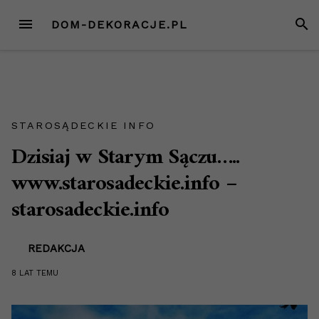
Przejdź
MENU
SZUK
DOM-DEKORACJE.PL
do
treści
STAROSĄDECKIE INFO
Dzisiaj w Starym Sączu…..
www.starosadeckie.info –
starosadeckie.info
REDAKCJA
8 LAT
TEMU