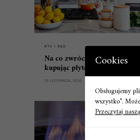
RTV I AGD
Cookies
Na co zwrócić uwagę,
kupując płytę gazową?
25 LISTOPADA, 2020
Obsługujemy plik
wszystko". Możes
Przeczytaj naszą