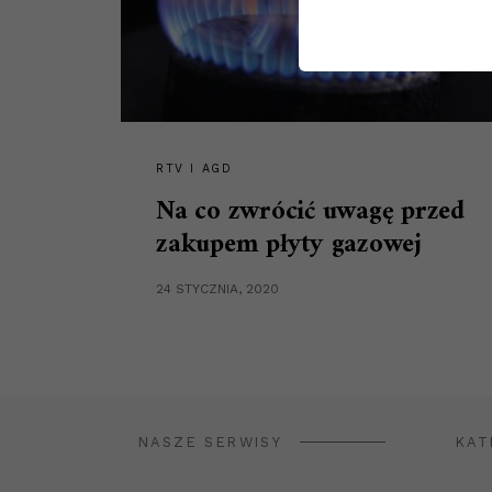
RTV I AGD
Na co zwrócić uwagę przed
zakupem płyty gazowej
24 STYCZNIA, 2020
NASZE SERWISY
KAT