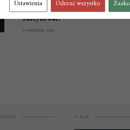
Ustawienia
Odrzuć wszystko
Zaakc
Na jaką szafę chłodniczą się
zdecydować?
11 WRZEŚNIA, 2020
EGORIE
O NAS