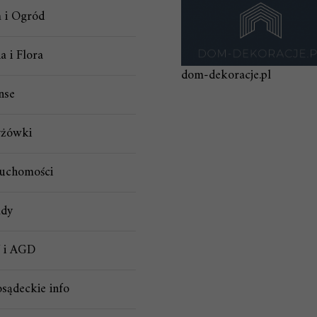
 i Ogród
a i Flora
dom-dekoracje.pl
nse
yżówki
ruchomości
ady
 i AGD
osądeckie info