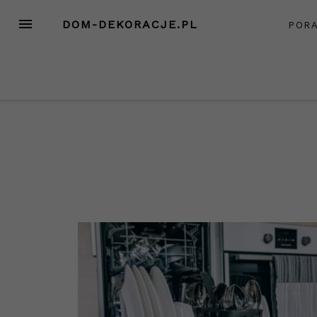
Przejdź
MENU
DOM-DEKORACJE.PL
POR
do
treści