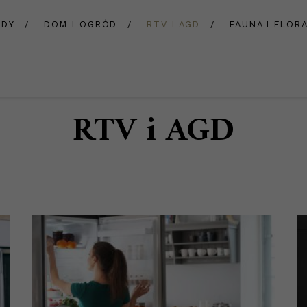
ADY
DOM I OGRÓD
RTV I AGD
FAUNA I FLOR
RTV i AGD