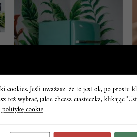
i cookies. Jeśli uważasz, że to jest ok, po prostu k
z też wybrać, jakie chcesz ciasteczka, klikając "Ust
 politykę cookie
RTV I AGD