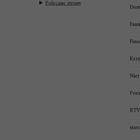
Polecane strony
Dom
Faun
Fina
Krz
Nie
Por
RTV
star