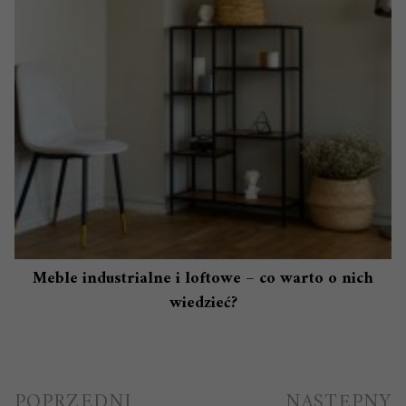
Meble industrialne i loftowe – co warto o nich
wiedzieć?
Nawigacja
POPRZEDNI
NASTĘPNY