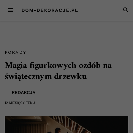
Przejdź
MENU
SZUK
DOM-DEKORACJE.PL
do
treści
PORADY
Magia figurkowych ozdób na
świątecznym drzewku
REDAKCJA
12 MIESIĘCY
TEMU