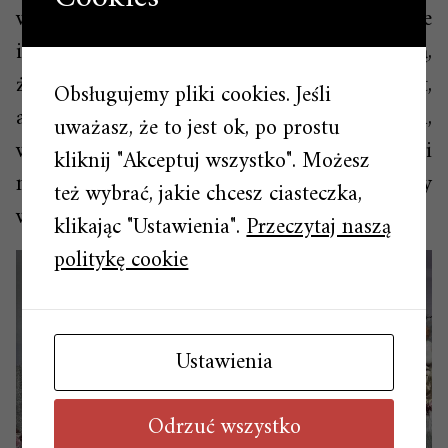
wymiar – stają się bardziej osobiste, eleganckie
i wyjątkowe. To właśnie takie detale sprawiają,
że choinka staje się nie tylko symbolem Świąt,
Obsługujemy pliki cookies. Jeśli
ale także centralnym punktem domu,
uważasz, że to jest ok, po prostu
wprowadzającym atmosferę ciepła, radości i
kliknij "Akceptuj wszystko". Możesz
magii, której wszyscy tak bardzo potrzebujemy
też wybrać, jakie chcesz ciasteczka,
w tym wyjątkowym czasie.
klikając "Ustawienia".
Przeczytaj naszą
politykę cookie
Ustawienia
Odrzuć wszystko