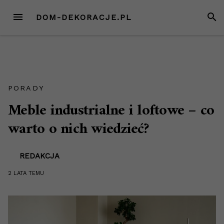
Przejdź
MENU
SZUK
DOM-DEKORACJE.PL
do
treści
PORADY
Meble industrialne i loftowe – co
warto o nich wiedzieć?
REDAKCJA
2 LATA
TEMU