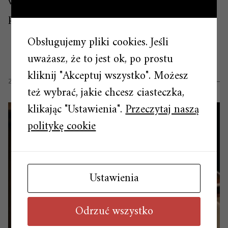
w innej stylistyce, co niewątpliwie również
przesądza o ich atrakcyjności.
Obsługujemy pliki cookies. Jeśli
uważasz, że to jest ok, po prostu
kliknij "Akceptuj wszystko". Możesz
ZOBACZ RÓWNIEŻ
też wybrać, jakie chcesz ciasteczka,
klikając "Ustawienia".
Przeczytaj naszą
politykę cookie
Ustawienia
Odrzuć wszystko