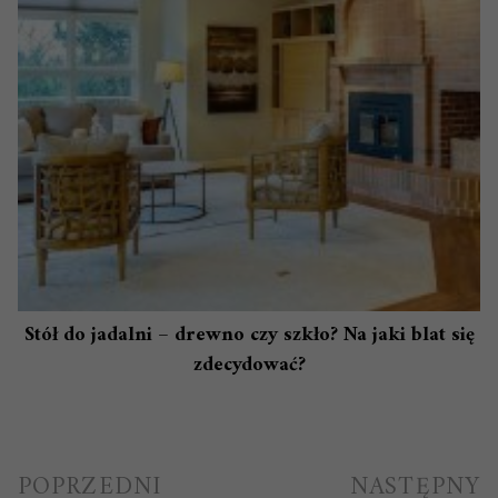
Stół do jadalni – drewno czy szkło? Na jaki blat się
zdecydować?
Nawigacja
POPRZEDNI
NASTĘPNY