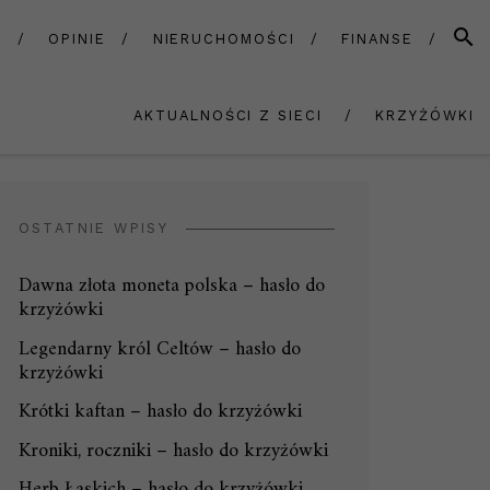
SZUK
A
OPINIE
NIERUCHOMOŚCI
FINANSE
AKTUALNOŚCI Z SIECI
KRZYŻÓWKI
OSTATNIE WPISY
Dawna złota moneta polska – hasło do
krzyżówki
Legendarny król Celtów – hasło do
krzyżówki
Krótki kaftan – hasło do krzyżówki
Kroniki, roczniki – hasło do krzyżówki
Herb Łaskich – hasło do krzyżówki