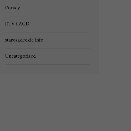
Porady
RTV i AGD
starosądeckie info
Uncategorized