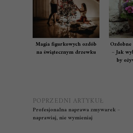
Magia figurkowych ozdób
Ozdobne 
na świątecznym drzewku
– Jak wyb
by oży
Nawigacja
POPRZEDNI ARTYKUŁ
Profesjonalna naprawa zmywarek –
wpisu
naprawiaj, nie wymieniaj