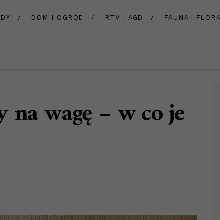
ADY
DOM I OGRÓD
RTV I AGD
FAUNA I FLOR
 na wagę – w co je