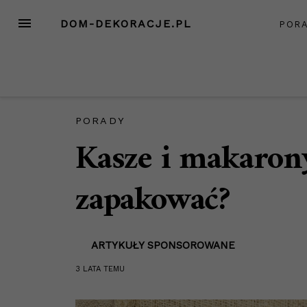
Przejdź
MENU
DOM-DEKORACJE.PL
POR
do
treści
PORADY
Kasze i makarony
zapakować?
ARTYKUŁY SPONSOROWANE
3 LATA
TEMU