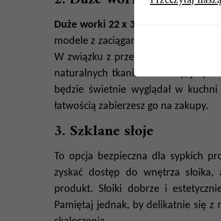
Przeczytaj naszą
Duże worki 22 x 30 cm
to
rozwiązani
modele z zaciąganym sznurkiem zabe
W związku z przechowywaniem żywno
naturalnych tkanin: bawełny, juty c
będzie świetnie wyglądał w kuchni i
łatwością zabierzesz go na zakupy.
3. Szklane słoje
To opcja bezpieczna dla sypkich pr
zyskać dostęp do wnętrza słoika, 
produkt. Słoiki dobrze i estetyczn
Pamiętaj jednak, by delikatnie się z