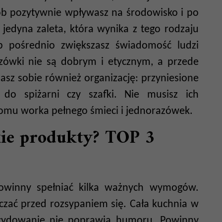
b pozytywnie wpływasz na środowisko i po
k jedyna zaleta, która wynika z tego rodzaju
 pośrednio zwiększasz świadomość ludzi
azówki nie są dobrym i etycznym, a przede
sz sobie również organizację: przyniesione
o spiżarni czy szafki. Nie musisz ich
domu worka pełnego śmieci i jednorazówek.
ie produkty? TOP 3
owinny spełniać kilka ważnych wymogów.
czać przed rozsypaniem się. Cała kuchnia w
cydowanie nie poprawia humoru. Powinny