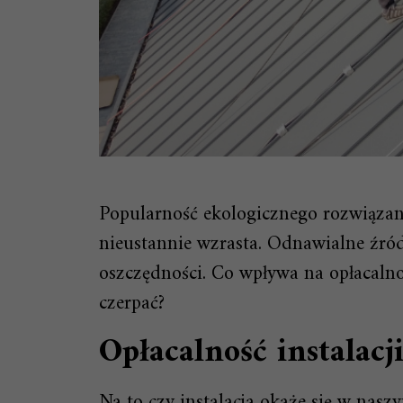
Popularność ekologicznego rozwiązan
nieustannie wzrasta. Odnawialne źród
oszczędności. Co wpływa na opłacalnoś
czerpać?
Opłacalność instalacj
Na to czy instalacja okaże się w nas