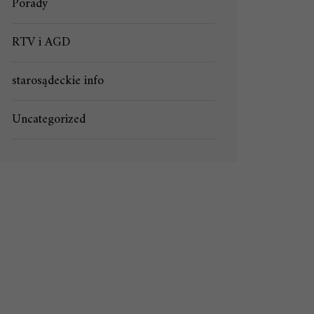
Porady
RTV i AGD
starosądeckie info
Uncategorized