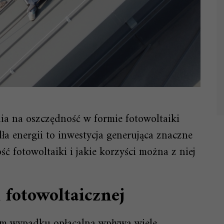
ia na oszczędność w formie fotowoltaiki
ła energii to inwestycja generująca znaczne
ć fotowoltaiki i jakie korzyści można z niej
i fotowoltaicznej
zym wypadku opłacalna wpływa wiele