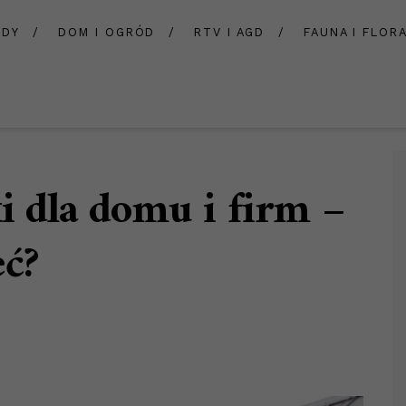
ADY
DOM I OGRÓD
RTV I AGD
FAUNA I FLOR
ki dla domu i firm –
eć?