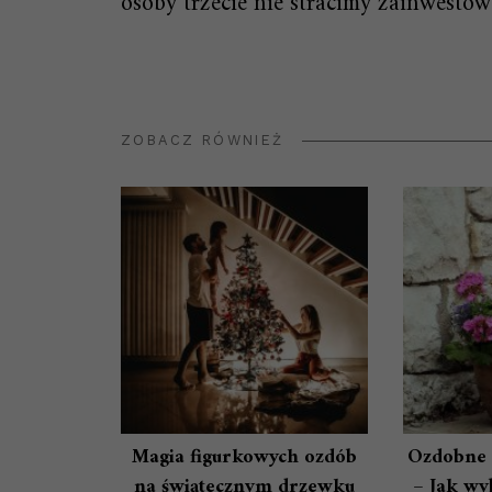
osoby trzecie nie stracimy zainwesto
ZOBACZ RÓWNIEŻ
Magia figurkowych ozdób
Ozdobne 
na świątecznym drzewku
– Jak wyb