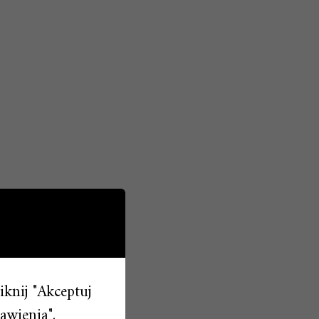
liknij "Akceptuj
awienia".