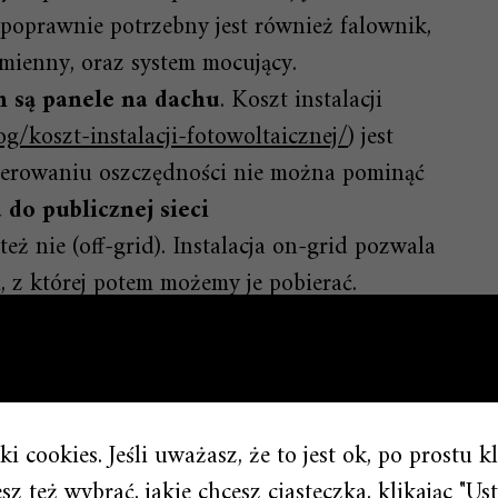
 poprawnie potrzebny jest również falownik,
zmienny, oraz system mocujący.
 są panele na dachu
. Koszt instalacji
og/koszt-instalacji-fotowoltaicznej/
) jest
nerowaniu oszczędności nie można pominąć
 do publicznej sieci
też nie (off-grid). Instalacja on-grid pozwala
, z której potem możemy je pobierać.
m
wadzono Pakiet Prosumencki dzięki
stwa mogą skorzystać z systemu
i cookies. Jeśli uważasz, że to jest ok, po prostu k
 energię na własne potrzeby. Pozwala to na
z też wybrać, jakie chcesz ciasteczka, klikając "Ust