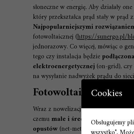
słoneczne w energię. Aby działały one
który przekształca prąd stały w prąd 
Najpopularniejszymi rozwiązaniem
fotowoltaicznej (
https://sunergo.pl/bl
jednorazowy. Co więcej, mówiąc o ge
tego czy instalacja będzie
podłączona
elektroenergetycznej
(on-grid), czy 
na wysyłanie nadwyżek prądu do sieci
Fotowoltaika dla fir
Cookies
Wraz z nowelizacją ustawy OZE wpro
czemu
małe i średnie przedsiębior
Obsługujemy plik
opustów
(net-metering) i produkować
wszystko". Możes