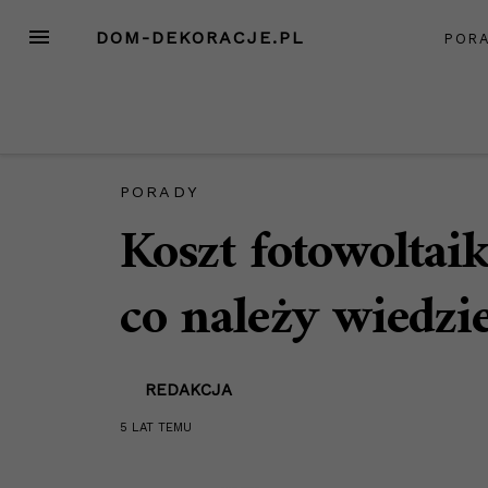
Przejdź
MENU
DOM-DEKORACJE.PL
POR
do
treści
PORADY
Koszt fotowoltai
co należy wiedzi
REDAKCJA
5 LAT
TEMU