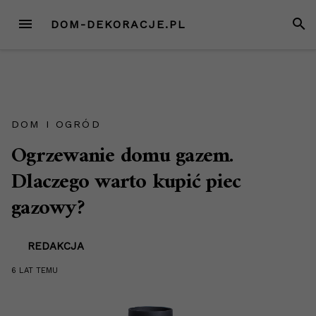
Przejdź
MENU
SZUK
DOM-DEKORACJE.PL
do
treści
DOM I OGRÓD
Ogrzewanie domu gazem.
Dlaczego warto kupić piec
gazowy?
REDAKCJA
6 LAT
TEMU