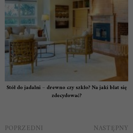
Stół do jadalni – drewno czy szkło? Na jaki blat się
zdecydować?
Nawigacja
POPRZEDNI
NASTĘPNY