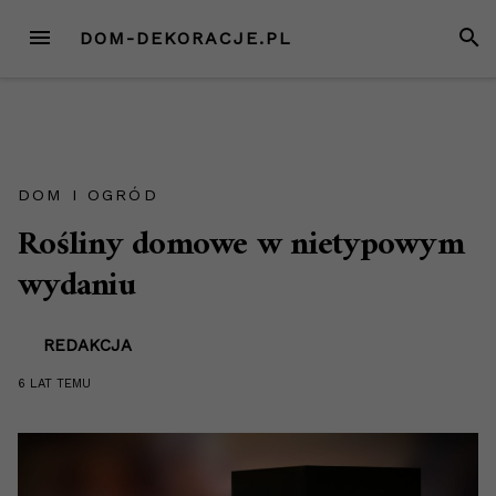
Przejdź
MENU
SZUK
DOM-DEKORACJE.PL
do
treści
DOM I OGRÓD
Rośliny domowe w nietypowym
wydaniu
REDAKCJA
6 LAT
TEMU