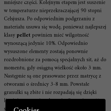
mniejsze części. Kolejnym etapem jest suszenie
w temperaturze nieprzekraczającej 90 stopni
Celsjusza. Po odpowiednim podgrzaniu z
materiału usuwa się wodę, ponieważ najlepszej
klasy
pellet
powinien mieć wilgotność
wynoszącą jedynie 10%. Odpowiednio
wysuszone elementy zostają ponownie
rozdrobnione za pomocą specjalnych sit, aż do
momentu, gdy osiągną wielkość około 3 mm.
Następnie są one prasowane przez matrycę z
otworami o średnicy 3-8 mm. Powstałe
granulki są zbite i nie rozpadają się dzięki
ligninie zawartej w drewnie. Ostatnia część to
Cookies
schłodzenie pelletu, dzięki czemu nie traci on