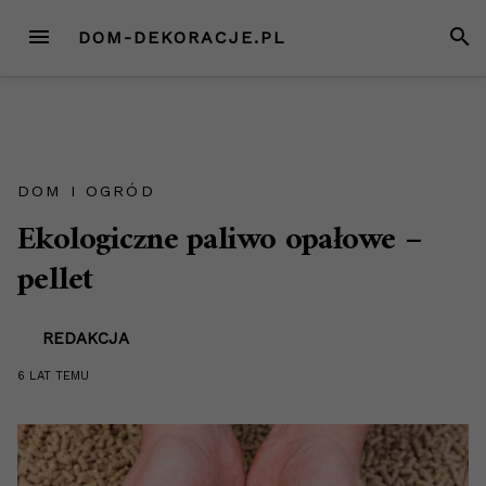
Przejdź
MENU
SZUK
DOM-DEKORACJE.PL
do
treści
DOM I OGRÓD
Ekologiczne paliwo opałowe –
pellet
REDAKCJA
6 LAT
TEMU