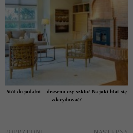
Stół do jadalni – drewno czy szkło? Na jaki blat się
zdecydować?
Nawigacja
POPRZEDNI
NASTĘPNY