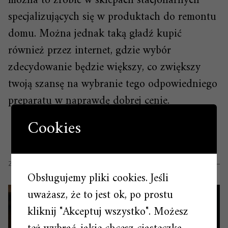
można to zrobić w sklepach stacjonarnych
specjalizujących się w produktach do remontu
domu. Można jednak taką gładź kupić
również przez internet, gdzie wybór
zdecydowanie będzie większy, co zwiększy
twoją szansę na wybranie tego odpowiedniego
preparatu w naprawdę dobrej cenie.
Cookies
ZOBACZ RÓWNIEŻ
Obsługujemy pliki cookies. Jeśli
uważasz, że to jest ok, po prostu
kliknij "Akceptuj wszystko". Możesz