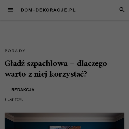
Przejdź
MENU
SZUK
DOM-DEKORACJE.PL
do
treści
PORADY
Gładź szpachlowa – dlaczego
warto z niej korzystać?
REDAKCJA
5 LAT
TEMU