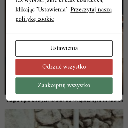
też wybrać, jakie chcesz ciasteczka,
klikając "Ustawienia".
Przeczytaj naszą
politykę cookie
Ustawienia
Odrzuć wszystko
Zaakceptuj wszystko
Magia figurkowych ozdób na świątecznym drzewku