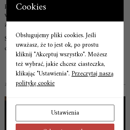
Cookies
porannych bólach i pomoże budzić się
wypoczętym, zrelaksowanym i z energią do
życia!
Obsługujemy pliki cookies. Jeśli
Szukasz sprawdzonej poduszki? Wybierz
uważasz, że to jest ok, po prostu
ofertę sklepu
Bellastoria
kliknij "Akceptuj wszystko". Możesz
też wybrać, jakie chcesz ciasteczka,
klikając "Ustawienia".
Przeczytaj naszą
politykę cookie
ZOBACZ RÓWNIEŻ
Ustawienia