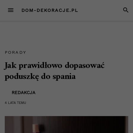
Przejdź
MENU
SZUK
DOM-DEKORACJE.PL
do
treści
PORADY
Jak prawidłowo dopasować
poduszkę do spania
REDAKCJA
4 LATA
TEMU