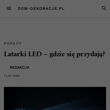
Przejdź
MENU
SZUK
DOM-DEKORACJE.PL
do
treści
PORADY
Latarki LED – gdzie się przydają?
REDAKCJA
7 LAT
TEMU