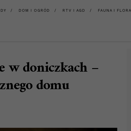
ADY
DOM I OGRÓD
RTV I AGD
FAUNA I FLOR
e w doniczkach –
cznego domu