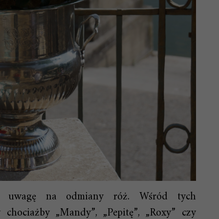
ną uwagę na odmiany róż. Wśród tych
y chociażby „Mandy”, „Pepitę”, „Roxy” czy