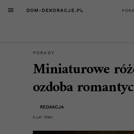
Przejdź
MENU
DOM-DEKORACJE.PL
POR
do
treści
PORADY
Miniaturowe róż
ozdoba romanty
REDAKCJA
5 LAT
TEMU