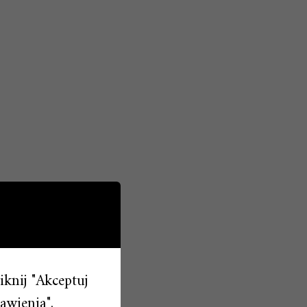
liknij "Akceptuj
awienia".