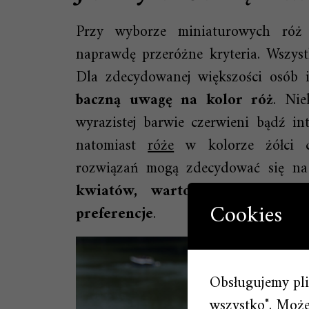
Przy wyborze miniaturowych róż
naprawdę przeróżne kryteria. Wszys
Dla zdecydowanej większości osób i
baczną uwagę na kolor róż
. Ni
wyrazistej barwie czerwieni bądź i
natomiast
róże
w kolorze żółci c
rozwiązań mogą zdecydować się na
kwiatów, warto brać pod uw
Cookies
preferencje
.
Obsługujemy plik
wszystko". Możes