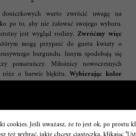
 doniczkowych warto zwrócić uwagę na
tko po to, aby nie żałować swojego wyboru.
stotny jest wygląd rośliny.
Zwróćmy więc
ektórym mogą przypaść do gustu kwiaty o
ntensywnego burgundu. Innym spodobają się
zy pomarańczy. Miłośnicy nowoczesnych
 róże o barwie błękitu.
Wybierając kolor
agę przede wszystkim swoje własne
i cookies. Jeśli uważasz, że to jest ok, po prostu k
z też wybrać, jakie chcesz ciasteczka, klikając "Ust