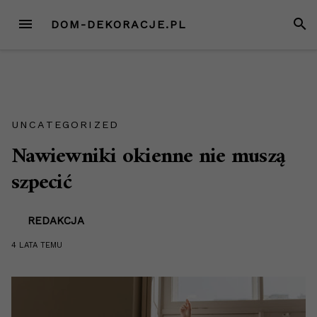
Przejdź
MENU
SZUK
DOM-DEKORACJE.PL
do
treści
UNCATEGORIZED
Nawiewniki okienne nie muszą
szpecić
REDAKCJA
4 LATA
TEMU