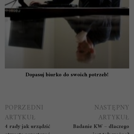
Dopasuj biurko do swoich potrzeb!
Nawigacja
POPRZEDNI
NASTĘPNY
wpisu
ARTYKUŁ
ARTYKUŁ
4 rady jak urządzić
Badanie KW – dlaczego