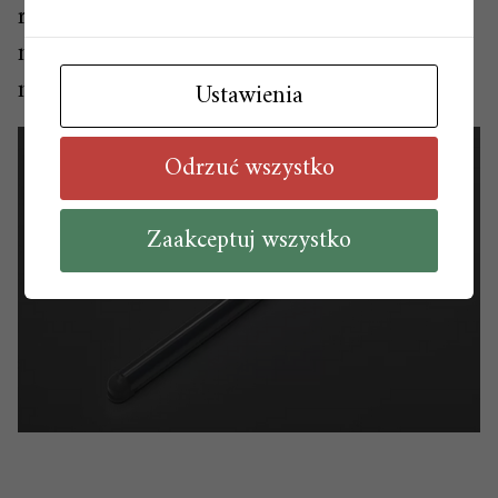
redukujący hałas dochodzący z zewnątrz
nawet o 43 dB przy pełnym otwarciu
nawiewnika.
Ustawienia
Odrzuć wszystko
Zaakceptuj wszystko