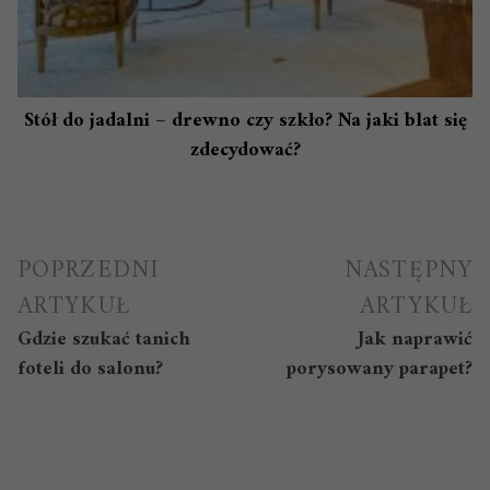
Stół do jadalni – drewno czy szkło? Na jaki blat się
zdecydować?
Nawigacja
POPRZEDNI
NASTĘPNY
wpisu
ARTYKUŁ
ARTYKUŁ
Gdzie szukać tanich
Jak naprawić
foteli do salonu?
porysowany parapet?