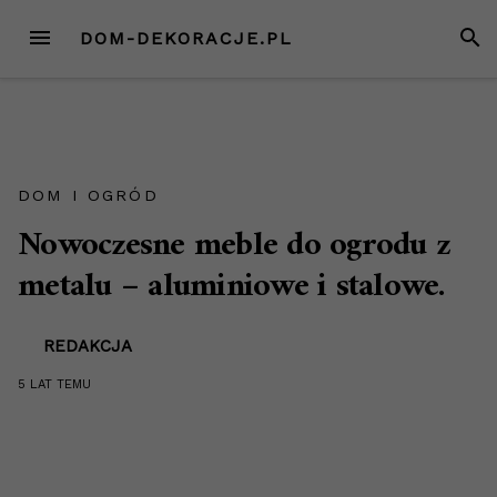
Przejdź
MENU
SZUK
DOM-DEKORACJE.PL
do
treści
DOM I OGRÓD
Nowoczesne meble do ogrodu z
metalu – aluminiowe i stalowe.
REDAKCJA
5 LAT
TEMU