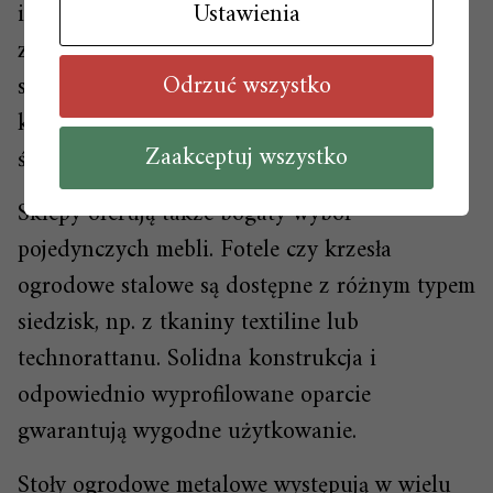
Ustawienia
i potrzeb. Warto także wybrać metalowe
zestawy jadalniane, które składają się ze
Odrzuć wszystko
stalowych krzeseł i stołu. Dzięki temu w
komfortowych warunkach zjemy posiłek na
Zaakceptuj wszystko
świeżym powietrzu.
Sklepy oferują także bogaty wybór
pojedynczych mebli. Fotele czy krzesła
ogrodowe stalowe są dostępne z różnym typem
siedzisk, np. z tkaniny textiline lub
technorattanu. Solidna konstrukcja i
odpowiednio wyprofilowane oparcie
gwarantują wygodne użytkowanie.
Stoły ogrodowe metalowe występują w wielu