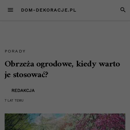
Przejdź
MENU
SZUK
DOM-DEKORACJE.PL
do
treści
PORADY
Obrzeża ogrodowe, kiedy warto
je stosować?
REDAKCJA
7 LAT
TEMU