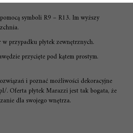
a pomocą symboli R9 – R13. Im wyższy
zchnia.
 w przypadku płytek zewnętrznych.
rawędzie przycięte pod kątem prostym.
 rozwiązań i poznać możliwości dekoracyjne
pl/. Oferta płytek Marazzi jest tak bogata, że
ązanie dla swojego wnętrza.