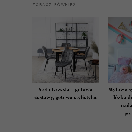
ZOBACZ RÓWNIEŻ
Stół i krzesła – gotowe
Stylowe sy
zestawy, gotowa stylistyka
łóżka d
nada
po