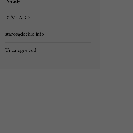
Porady
RTV i AGD
starosądeckie info
Uncategorized