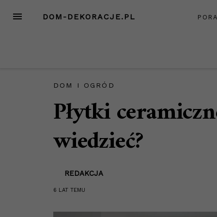
Przejdź
MENU
DOM-DEKORACJE.PL
POR
do
treści
DOM I OGRÓD
Płytki ceramiczn
wiedzieć?
REDAKCJA
6 LAT
TEMU