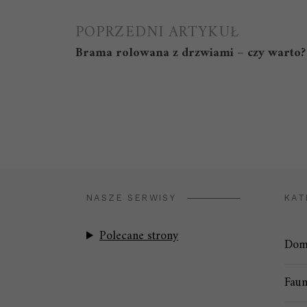
Nawigacja
POPRZEDNI ARTYKUŁ
Brama rolowana z drzwiami – czy warto?
wpisu
NASZE SERWISY
KAT
Polecane strony
Dom
Faun