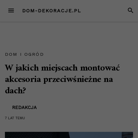
Przejdź
MENU
SZUK
DOM-DEKORACJE.PL
do
treści
DOM I OGRÓD
W jakich miejscach montować
akcesoria przeciwśnieżne na
dach?
REDAKCJA
7 LAT
TEMU