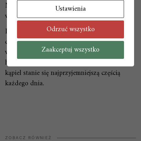
Na co jeszcze zwrócić uwagę przed zakupem
Ustawienia
wanny wolnostojącej?
Odrzuć wszystko
Do luksusowej kąpieli potrzebne są też
dodatkowe funkcje. Wiele wanien
Zaakceptuj wszystko
wolnostojących ma wbudowany sprzęt do
hydromasażu. Takie elementy sprawią, że
kąpiel stanie się najprzyjemniejszą częścią
każdego dnia.
ZOBACZ RÓWNIEŻ