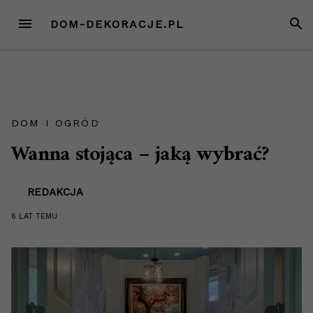
Przejdź
MENU
SZUK
DOM-DEKORACJE.PL
do
treści
DOM I OGRÓD
Wanna stojąca – jaką wybrać?
REDAKCJA
6 LAT
TEMU