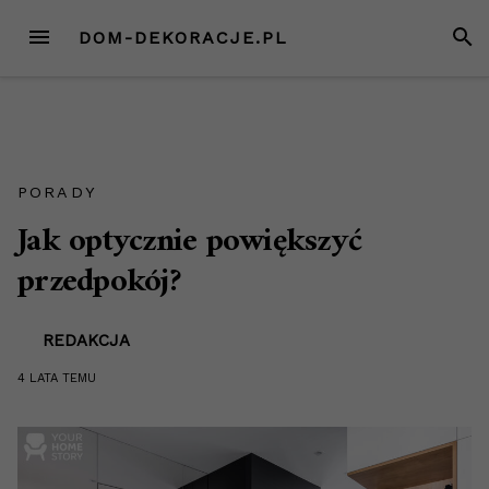
Przejdź
MENU
SZUK
DOM-DEKORACJE.PL
do
treści
PORADY
Jak optycznie powiększyć
przedpokój?
REDAKCJA
4 LATA
TEMU