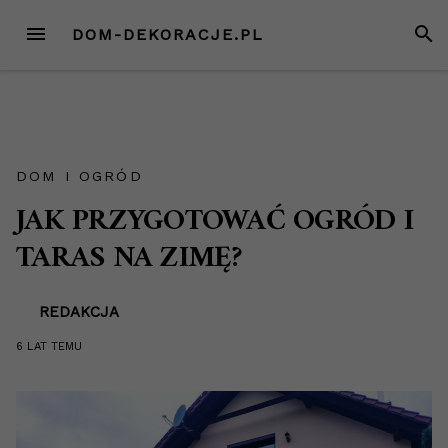
Przejdź
MENU
SZUK
DOM-DEKORACJE.PL
do
treści
DOM I OGRÓD
JAK PRZYGOTOWAĆ OGRÓD I
TARAS NA ZIMĘ?
REDAKCJA
6 LAT
TEMU