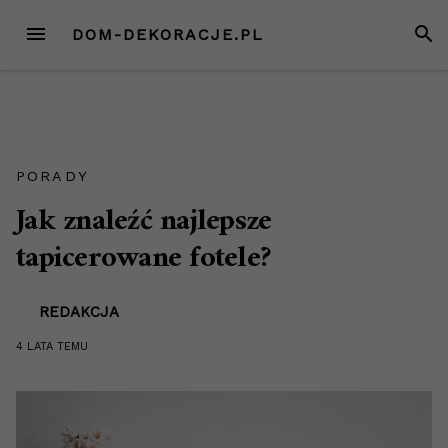
Przejdź
MENU
SZUK
DOM-DEKORACJE.PL
do
treści
PORADY
Jak znaleźć najlepsze
tapicerowane fotele?
REDAKCJA
4 LATA
TEMU