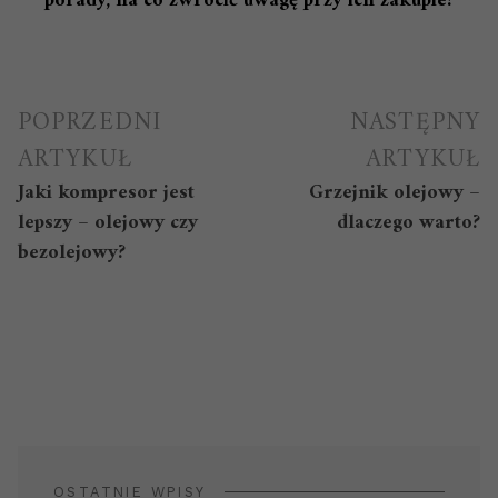
porady, na co zwrócić uwagę przy ich zakupie?
Nawigacja
POPRZEDNI
NASTĘPNY
wpisu
ARTYKUŁ
ARTYKUŁ
Jaki kompresor jest
Grzejnik olejowy –
lepszy – olejowy czy
dlaczego warto?
bezolejowy?
OSTATNIE WPISY